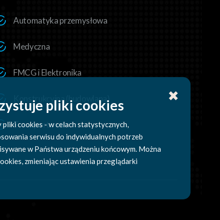
Automatyka przemysłowa
Medyczna
FMCG i Elektronika
Konstrukcyjna (budowlana)
ystuje pliki cookies
Transportowa
pliki cookies - w celach statystycznych,
sowania serwisu do indywidualnych potrzeb
pisywane w Państwa urządzeniu końcowym. Można
okies, zmieniając ustawienia przeglądarki