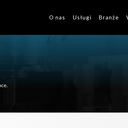
O nas
Usługi
Branże
bce.